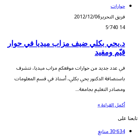
حوارات
فريق التحرير
2012/12/06
5٬740
14
د.يحي بكلي ضيف مزاب ميديا في حوار
قيّم ومفيد
في عدد جديد من حوارات موقعكم مزاب ميديا، نتشرف
باستضافة الدكتور يحي بكلي، أستاذ في قسم المعلومات
ومصادر التعليم بجامعة…
أكمل القراءة »
تابعنا على
30٬634
متابع