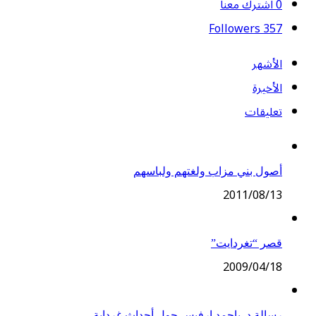
0
اشترك معنا
Followers
357
الأشهر
الأخيرة
تعليقات
أصول بني مزاب ولغتهم ولباسهم
2011/08/13
قصر “تغردايت”
2009/04/18
رسالة د. باحمد ارفيس حول أحداث غرداية