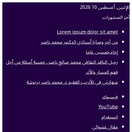
الإثنين, أغسطس 10 2026
آخر المنشورات
Lorem ipsum dolor sit amet
من آخر وصايا أستاذي الدكتور محمد ناصر
إخاء خمسين عاما
رحيل الناقد الثقافي محمد صالح ناصر.. خمسة أسئلة من أجل
فهم المسار والأثر
شهادتي في الأديب الفقيد د. محمد ناصر بربوشة
فيسبوك
‫YouTube
انستقرام
مقال عشوائي