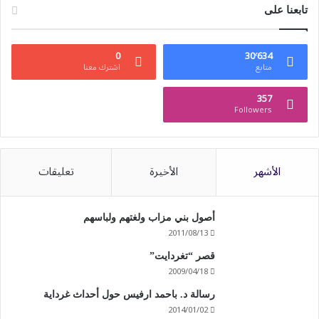
تابعنا على
0
30٬634
متابع
اشترك معنا
357
Followers
الأشهر
الأخيرة
تعليقات
أصول بني مزاب ولغتهم ولباسهم
2011/08/13
قصر “تغردايت”
2009/04/18
رسالة د. باحمد ارفيس حول أحداث غرداية
2014/01/02