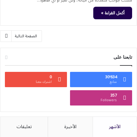
مسَّت جوانب متعددة من حياته، وكل تغيُّر أو أي ظاهرة…
أكمل القراءة »
الصفحة التالية
تابعنا على
0
30٬634
متابع
اشترك معنا
357
Followers
الأشهر
الأخيرة
تعليقات