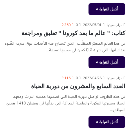
أكمل القراءة »
مزاب ميديا
2022/05/01
0
2٬360
كتاب: ” عالم ما بعد كورونا ” تعليق ومراجعة
في هذا العالم المتغيّر المتقلّب، الذي تتسارع فيه الأحداث فوق سرعة الضّوء
بتداعياتها، التي تترك آثارًا كبيرة في حجمها عميقة…
أكمل القراءة »
مزاب ميديا
2022/04/28
0
3٬116
العدد السابع والعشرون من دورية الحياة
في هذه الظروف تواصل دورية الحياة التي تصدرها جمعية التراث ومعهد
الحياة مسيرتها الفكرية والعلمية المباركة التي بدأتها في رمضان 1418 هجري
الموافق…
أكمل القراءة »