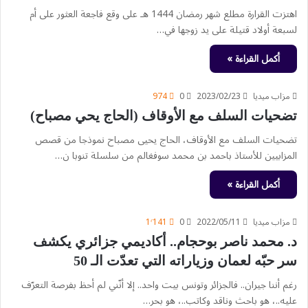
اهتزت القرارة مطلع شهر رمضان 1444 هـ على وقع فاجعة العثور على أم
لسبعة أولاد قتيلة على يد زوجها في…
أكمل القراءة »
مزاب ميديا
2023/02/23
0
974
تضحيات السلف مع الأوقاف (الحاج يحي مصباح)
تضحيات السلف مع الأوقاف، الحاج يحيى مصباح نموذجا من قصص
المزابيين للأستاذ باحمد بن محمد سوفغالم من سلسلة تنوبا ن…
أكمل القراءة »
مزاب ميديا
2022/05/11
0
1٬141
د. محمد ناصر بوحجام.. أكاديمي جزائري يكشف
سر حبّه لعمان وزياراته التي تعدّت الـ 50
رغم أننا جيران.. فالجزائر وتونس بيت واحد.. إلا أنّني لم أحظ بفرصة التعرّف
عليه..، هو باحث وناقد وكاتب..، هو بحر…