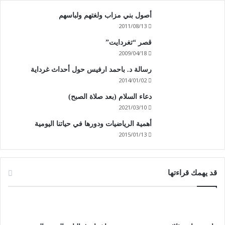
أصول بني مزاب ولغتهم ولباسهم
2011/08/13
قصر “تغردايت”
2009/04/18
رسالة د. باحمد ارفيس حول أحداث غرداية
2014/01/02
دعاء السلام (بعد صلاة الصبح)
2021/03/10
أهمية الرياضيات ودورها في حياتنا اليومية
2015/01/13
قد يهمك قراءتها