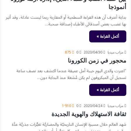
أنموذجا
بداية أعترف أن هذه القراءة السطحية أو المقاربة ربما ليست عادلة، وقد أثير
بها غضب بعض أصدقائي الأطباء (صداقة صحبة…
أكمل القراءة »
مزاب ميديا
2020/04/30
0
875
محجور في زمن الكورونا
"اعترت والدي اليوم خيبة أمل عميقة عندما اكتشف بعد نصف ساعة
تسجيل أن الميكروفون لم يكن مُشغلا منذ البداية دون…
أكمل القراءة »
مزاب ميديا
2020/04/24
0
1٬910
ثقافة الاستهلاك والهوية الجديدة
شهد العالم خلال مسيرة الإنسان التاريخيَّة والحضاريَّة تغيُّرات جذريَّة عدَّة