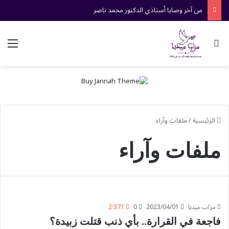
من آخر وصايا أستاذي الدكتور محمد ناصر
بحث عن
الق
الرئيسية
/
ملفات وآراء
ملفات وآراء
مزاب ميديا
2023/04/01
0
2٬371
فاجعة في القرارة.. بأي ذنب قتلت زبيدة؟