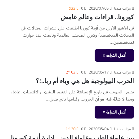
مزاب ميديا
2020/07/08
0
933
كورونا.. قراءات وعالم غامض
في الأشهر الأولى من أزمة كورونا اطلعت على عشرات المقالات في
المجلات المتخصصة وكبرى الصحف العالمية وتابعت عدة حوارت
لمتخصصين…
أكمل القراءة »
مزاب ميديا
2020/05/17
0
2٬103
الحرب البيولوجية هل هي وباء أم ربا..!؟
تقضي الحروب في تاريخ الإنسانيّة على العنصر البشري والاقتصادي عادة،
ومما لا شكّ فيه هو أن الحروب وقيامها ناتج بفعل…
أكمل القراءة »
مزاب ميديا
2020/05/04
0
1٬120
بين علماء الطب وعلماء الدين.. إدارة أزمة كورونا