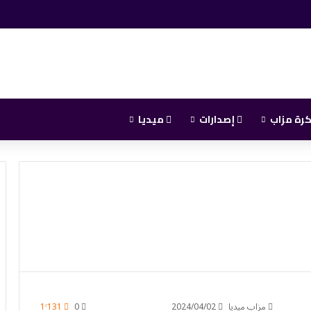
رة مزاب
إصدارات
ميديا
مزاب ميديا
2024/04/02
0
1٬131