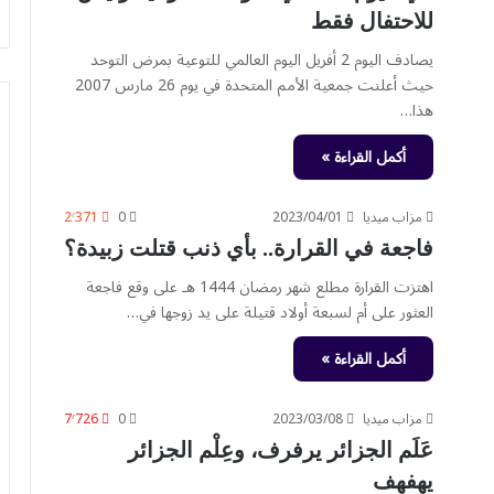
للاحتفال فقط
يصادف اليوم 2 أفريل اليوم العالمي للتوعية بمرض التوحد
حيث أعلنت جمعية الأمم المتحدة في يوم 26 مارس 2007
هذا…
أكمل القراءة »
مزاب ميديا
2023/04/01
0
2٬371
فاجعة في القرارة.. بأي ذنب قتلت زبيدة؟
اهتزت القرارة مطلع شهر رمضان 1444 هـ على وقع فاجعة
العثور على أم لسبعة أولاد قتيلة على يد زوجها في…
أكمل القراءة »
مزاب ميديا
2023/03/08
0
7٬726
عَلَم الجزائر يرفرف، وعِلْم الجزائر
يهفهف