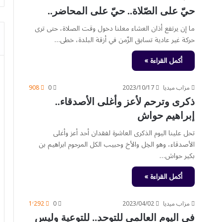
حيّ على الصّلاة.. حيّ على المحاضر..
ما إن يرتفع أذان العشاء معلنا دخول وقت الصلاة، حتى ترى
حركة غير عادية تسابق الزّمن في أزقة البلدة، خطى…
أكمل القراءة »
مزاب ميديا
2023/10/17
0
908
ذكرى وترحم لأعز وأغلى الأصدقاء..
إبراهيم حواش
تحل علينا اليوم الذكرى العاشرة لفقدان أحد أعز وأغلى
الأصدقاء، وهو الخِل والأخ وحبيب الكل المرحوم ابراهيم بن
بكير حواش…
أكمل القراءة »
مزاب ميديا
2023/04/02
0
1٬292
في اليوم العالمي للتوحد.. للتوعية وليس