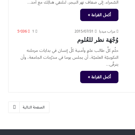
السّمراء، إلى ضفاف نهر النيجر، لنلتقي هنالِك مع أحد…
أكمل القراءة »
مزاب ميديا
2015/07/31
1
5٬036
وُجْهَة نظر للعُلوم
حلُم كلِّ طالب علمٍ وأمنية كلّ إنسان في بدايات مرحلته
التكوينيّة العلميّة، أن يجلس يوما في مدرّجات الجامعة، وأن
يترقّى…
أكمل القراءة »
الصفحة التالية