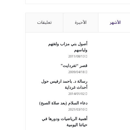
الأشهر
الأخيرة
تعليقات
أصول بني مزاب ولغتهم
ولباسهم
2011/08/13
قصر “تغردايت”
2009/04/18
رسالة د. باحمد ارفيس حول
أحداث غرداية
2014/01/02
دعاء السلام (بعد صلاة الصبح)
2021/03/10
أهمية الرياضيات ودورها في
حياتنا اليومية