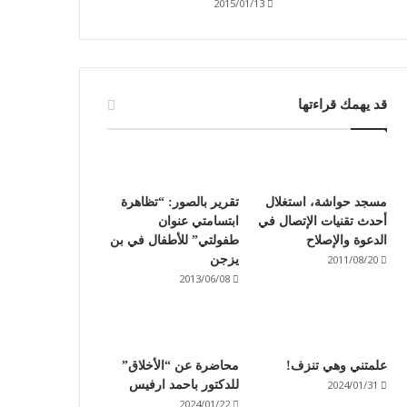
2015/01/13
قد يهمك قراءتها
مسجد حواشة، استغلال
تقرير بالصور: “تظاهرة
أحدث تقنيات الإتصال في
ابتسامتي عنوان
الدعوة والإصلاح
طفولتي” للأطفال في بن
2011/08/20
يزجن
2013/06/08
علمتني وهي تنزف!
محاضرة عن “الأخلاق”
2024/01/31
للدكتور باحمد ارفيس
2024/01/22