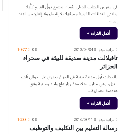
في معرض الكتاب الدولي بعُمان تجتمع دولُ العالم كلُّها؛
وتلتقي الثقافات الكونية جميعُها؛ بلا إقصاءٍ ولا إلغاءٍ: من الهند
إلى…
أكمل القراءة »
مزاب ميديا
2018/04/04
0
1٬977
تافيلالت مدينة صديقة للبيئة في صحراء
الجزائر
تافيلالت أول مدينة بيئية في الجزائر تحتوي على حوالي ألف
منزل، وهي منازل متلاصقة وبارتفاع واحد ومبنية وفق
هندسة معمارية…
أكمل القراءة »
مزاب ميديا
2016/03/11
0
1٬533
رسالة التعليم بين التكليف والتوظيف