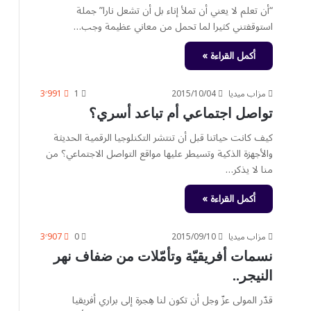
“أن تعلم لا يعني أن تملأ إناء بل أن تشعل نارا” جملة
استوقفتني كثيرا لما تحمل من معاني عظيمة وجب…
أكمل القراءة »
مزاب ميديا
2015/10/04
1
3٬991
تواصل اجتماعي أم تباعد أسري؟
كيف كانت حياتنا قبل أن تنتشر التكنلوجيا الرقمية الحديثة
والأجهزة الذكية وتسيطر عليها مواقع التواصل الاجتماعي؟ من
منا لا يذكر…
أكمل القراءة »
مزاب ميديا
2015/09/10
0
3٬907
نسمات أفريقيّة وتأمّلات من ضفاف نهر
النيجر..
قدّر المولى عزّ وجل أن تكون لنا هِجرة إلى براري أفريقيا