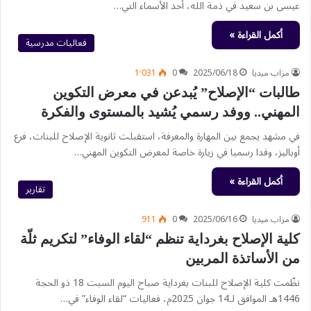
عيسى بن سعيد في ذمة الله، أحد الأسماء التي…
أكمل القراءة »
فعاليات مدرسية
مزاب ميديا
2025/06/18
0
1٬031
طالبات “الإصلاح” يُبدعن في معرض التكوين
المهني.. ووفد رسمي يُشيد بالمستوى والفكرة
في مشهد يجمع بين المهارة والمعرفة، استقبلت ثانوية الإصلاح للبنات، فرع
أوباليز، وفدا رسميا في زيارة خاصة لمعرض التكوين المهني…
أكمل القراءة »
تقارير
مزاب ميديا
2025/06/16
0
911
كلية الإصلاح بغرداية تنظم “لقاء الوفاء” لتكريم ثلّة
من الأساتذة المربين
نظّمت كلية الإصلاح للبنات بغرداية صباح اليوم السبت 18 ذو الحجة
1446هـ الموافق لـ14 جوان 2025م، فعاليات “لقاء الوفاء” في…