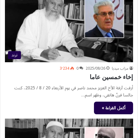
ترند
مزاب ميديا
2025/08/26
0
3٬234
إخاء خمسين عاما
أزفت آزفة الأخ العزيز محمد ناصر في يوم الأربعاء 20 / 8 / 2025، كنت
جالسا فرنّ هاتفي، وظهر اسم…
أكمل القراءة »