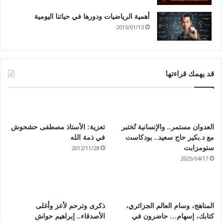
أهمية الرياضيات ودورها في حياتنا اليومية
2015/01/13
قد يهمك قراءتها
العدوان مستمر.. والإنسانية تُختبر
تعزية: الأستاذ مصطفى حشحوش
مع د.بكير حاج سعيد.. بودكاست
في ذمة الله
2012/11/28
ستومزابت
2025/04/17
المناهج، وسام العالم الجزائري،
ذكرى وترحم لأعز وأغلى
كتابك، إسهام… حاضرون في
الأصدقاء.. إبراهيم حواش