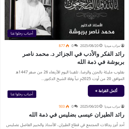
أحباب رحلوا عنا
مزاب ميديا
2025/08/20
0
877
رائد الفكر والأدب في الجزائر د. محمد ناصر
بربوشة في ذمة الله
بقلوب مليئة بالحزن والرضا، تلقينا اليوم الأربعاء 26 من صفر 1447ه
الموافق 20 من أوت 2025م نبأ وفاة الشيخ الدكتور…
أكمل القراءة »
أحباب رحلوا عنا
مزاب ميديا
2025/06/20
0
933
رائد الطيران عيسى بضليس في ذمة الله
أحد أبرز رجالات المجتمع في قطاع الطيران، الأستاذ والخبير الفاضل بضليس