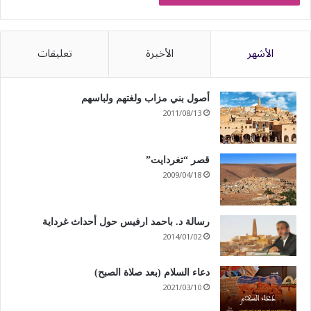
الأشهر
الأخيرة
تعليقات
أصول بني مزاب ولغتهم ولباسهم
2011/08/13
قصر “تغردايت”
2009/04/18
رسالة د. باحمد ارفيس حول أحداث غرداية
2014/01/02
دعاء السلام (بعد صلاة الصبح)
2021/03/10